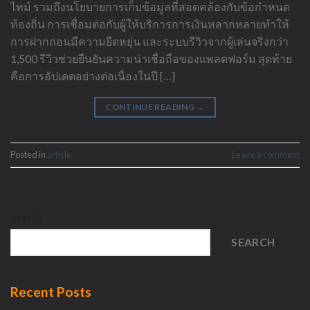
ไทม์ รวมถึงนโยบายการเก็บข้อมูลที่สอดคล้องกับข้อกำหนด
ท้องถิ่น การเชื่อมต่อกับผู้ให้บริการการเงินหลากหลายทำให้
การฝากถอนมีความยืดหยุ่น และระบบรีวิวจากผู้เล่นจริงกว่า
1,500 รีวิวช่วยยืนยันความน่าเชื่อถือของแพลตฟอร์ม สุดท้าย
คือการอัปเดตอย่างต่อเนื่องในปี […]
CONTINUE READING
→
Posted in
article
Leave a comment
Search
SEARCH
Recent Posts