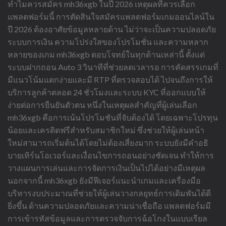
ทำไมควรสมัคร mh36xgb ในปี 2026 เหตุผลที่ควรเลือก
แพลตฟอร์มนี้ การตัดสินใจสมัครแพลตฟอร์มเกมออนไลน์ใน
ปี 2026 ต้องอาศัยข้อมูลหลายด้าน ไม่ว่าจะเป็นความปลอดภัย
ระบบการเงิน ความโปร่งใสของโปรโมชั่น และความหลาก
หลายของเกม mh36xgb ตอบโจทย์ในทุกด้านเหล่านี้ ตั้งแต่
ระบบฝากถอน Auto 3 วินาทีที่ช่วยลดเวลารอ การคัดสรรเกมที่
มีแนวโน้มแตกง่ายและมี RTP ที่ตรวจสอบได้ ไปจนถึงการให้
บริการลูกค้าตลอด 24 ชั่วโมงและระบบ KYC ที่ออกแบบให้
ง่ายต่อการยืนยันตัวตน หนึ่งในเหตุผลสำคัญที่ผู้เล่นเลือก
mh36xgb คือการเน้นโปรโมชันที่จับต้องได้ โดยเฉพาะโปรทุน
น้อยและเครดิตฟรีสำหรับสมาชิกใหม่ ซึ่งช่วยให้ผู้เล่นหน้า
ใหม่สามารถเริ่มต้นได้โดยไม่ต้องเสี่ยงมาก ระบบยังมีคำอธิ
บายเทิร์นโอเวอร์และเงื่อนไขการถอนอย่างชัดเจน ทำให้การ
วางแผนการเล่นและการจัดการเงินเป็นไปได้อย่างมีเหตุผล
นอกจากนี้ mh36xgb ยังมีฟีเจอร์แนะนำเกมและเครื่องมือ
บริหารงบประมาณที่ช่วยให้ผู้เล่นวางกลยุทธ์การเดิมพันได้ดี
ยิ่งขึ้น ด้านความปลอดภัยและความน่าเชื่อถือ แพลตฟอร์มมี
การเข้ารหัสข้อมูลและการตรวจจับการฉ้อโกงในแบบเรียล