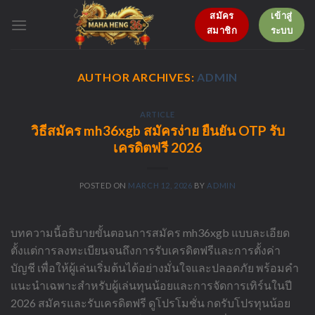
Skip
สมัคร
เข้าสู่
to
สมาชิก
ระบบ
content
AUTHOR ARCHIVES:
ADMIN
ARTICLE
วิธีสมัคร mh36xgb สมัครง่าย ยืนยัน OTP รับ
เครดิตฟรี 2026
POSTED ON
MARCH 12, 2026
BY
ADMIN
บทความนี้อธิบายขั้นตอนการสมัคร mh36xgb แบบละเอียด
ตั้งแต่การลงทะเบียนจนถึงการรับเครดิตฟรีและการตั้งค่า
บัญชี เพื่อให้ผู้เล่นเริ่มต้นได้อย่างมั่นใจและปลอดภัย พร้อมคำ
แนะนำเฉพาะสำหรับผู้เล่นทุนน้อยและการจัดการเทิร์นในปี
2026 สมัครและรับเครดิตฟรี ดูโปรโมชั่น กดรับโปรทุนน้อย