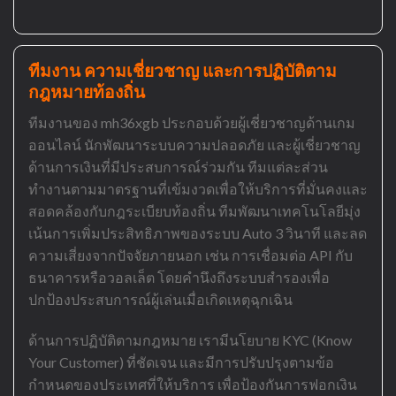
ทีมงาน ความเชี่ยวชาญ และการปฏิบัติตาม
กฎหมายท้องถิ่น
ทีมงานของ mh36xgb ประกอบด้วยผู้เชี่ยวชาญด้านเกม
ออนไลน์ นักพัฒนาระบบความปลอดภัย และผู้เชี่ยวชาญ
ด้านการเงินที่มีประสบการณ์ร่วมกัน ทีมแต่ละส่วน
ทำงานตามมาตรฐานที่เข้มงวดเพื่อให้บริการที่มั่นคงและ
สอดคล้องกับกฎระเบียบท้องถิ่น ทีมพัฒนาเทคโนโลยีมุ่ง
เน้นการเพิ่มประสิทธิภาพของระบบ Auto 3 วินาที และลด
ความเสี่ยงจากปัจจัยภายนอก เช่น การเชื่อมต่อ API กับ
ธนาคารหรือวอลเล็ต โดยคำนึงถึงระบบสำรองเพื่อ
ปกป้องประสบการณ์ผู้เล่นเมื่อเกิดเหตุฉุกเฉิน
ด้านการปฏิบัติตามกฎหมาย เรามีนโยบาย KYC (Know
Your Customer) ที่ชัดเจน และมีการปรับปรุงตามข้อ
กำหนดของประเทศที่ให้บริการ เพื่อป้องกันการฟอกเงิน