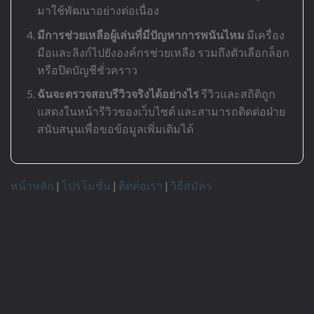
มาใช้พัฒนาอย่างต่อเนื่อง
มีการช่วยเหลือผู้เล่นที่มีปัญหาการพนันไหม
มีเครื่อง
มือและลิงก์ไปยังองค์กรช่วยเหลือ รวมถึงตัวเลือกล็อก
หรือปิดบัญชีชั่วคราว
ฉันจะตรวจสอบรีวิวจริงได้อย่างไร
รีวิวและสถิติถูก
แสดงในหน้ารีวิวของเว็บไซต์ และสามารถติดต่อฝ่าย
สนับสนุนเพื่อขอข้อมูลเพิ่มเติมได้
หน้าหลัก
|
โปรโมชั่น
|
ติดต่อเรา
|
วิธีสมัคร