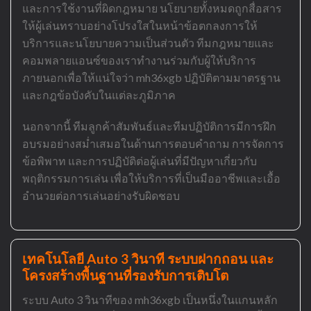
และการใช้งานที่ผิดกฎหมาย นโยบายทั้งหมดถูกสื่อสาร
ให้ผู้เล่นทราบอย่างโปรงใสในหน้าข้อตกลงการให้
บริการและนโยบายความเป็นส่วนตัว ทีมกฎหมายและ
คอมพลายแอนซ์ของเราทำงานร่วมกับผู้ให้บริการ
ภายนอกเพื่อให้แน่ใจว่า mh36xgb ปฏิบัติตามมาตรฐาน
และกฎข้อบังคับในแต่ละภูมิภาค
นอกจากนี้ ทีมลูกค้าสัมพันธ์และทีมปฏิบัติการมีการฝึก
อบรมอย่างสม่ำเสมอในด้านการตอบคำถาม การจัดการ
ข้อพิพาท และการปฏิบัติต่อผู้เล่นที่มีปัญหาเกี่ยวกับ
พฤติกรรมการเล่น เพื่อให้บริการที่เป็นมืออาชีพและเอื้อ
อำนวยต่อการเล่นอย่างรับผิดชอบ
เทคโนโลยี Auto 3 วินาที ระบบฝากถอน และ
โครงสร้างพื้นฐานที่รองรับการเติบโต
ระบบ Auto 3 วินาทีของ mh36xgb เป็นหนึ่งในแกนหลัก