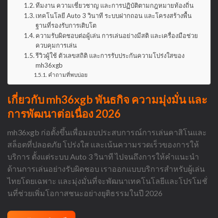
ทีมงาน ความเชี่ยวชาญ และการปฏิบัติตามกฎหมายท้องถิ่น
เทคโนโลยี Auto 3 วินาที ระบบฝากถอน และโครงสร้างพื้น
ฐานที่รองรับการเติบโต
ความรับผิดชอบต่อผู้เล่น การเล่นอย่างมีสติ และเครื่องมือช่วย
ควบคุมการเล่น
รีวิวผู้ใช้ ตัวเลขสถิติ และการรับประกันความโปร่งใสของ
mh36xgb
คำถามที่พบบ่อย
เกี่ยวกับ mh36xgb พันธกิจ ความมุ่งมั่น และ
การพัฒนาต่อเนื่อง 2026
mh36xgb ก่อตั้งขึ้นเพื่อมอบประสบการณ์การเล่นคาสิโนและ
สล็อตที่ปลอดภัย โปร่งใส และเน้นความรวดเร็วของการให้
บริการ ตั้งแต่ระบบ Auto 3 วินาที ไปจนถึงการให้คำแนะนำ
ด้านการเล่นอย่างรับผิดชอบ เราออกแบบบริการสำหรับผู้เล่น
ไทยโดยเฉพาะ และมุ่งมั่นที่จะพัฒนาเทคโนโลยีและโปรโมชั่
นที่ช่วยเพิ่มโอกาสชนะอย่างยุติธรรมในปี 2026