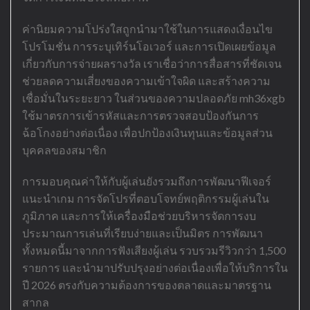
ค่านิยมความโปร่งใสถูกนำมาใช้ในการแสดงเงื่อนไข
โปรโมชั่น การระบุเทิร์นโอเวอร์ และการเปิดเผยข้อมูล
เกี่ยวกับการจ่ายผลรางวัล เราเชื่อว่าการสื่อสารที่ชัดเจน
ช่วยลดความเสี่ยงของความเข้าใจผิด และสร้างความ
เชื่อมั่นในระยะยาว ในส่วนของความปลอดภัย mh36xgb
ใช้มาตรการเข้ารหัสและการตรวจสอบป้องกันการ
ฉ้อโกงอย่างต่อเนื่อง เพื่อปกป้องเงินทุนและข้อมูลส่วน
บุคคลของสมาชิก
การมอบคุณค่าให้กับผู้เล่นยังรวมถึงการพัฒนาฟีเจอร์
แนะนำเกม การจัดโปรที่ตอบโจทย์พฤติกรรมผู้เล่นใน
ภูมิภาค และการให้เครื่องมือช่วยบริหารจัดการงบ
ประมาณการเล่นที่เรียบง่ายและเป็นมิตร การพัฒนา
ทั้งหมดนี้มาจากการฟังเสียงผู้เล่น รวบรวมรีวิวกว่า 1,500
รายการ และนำมาปรับปรุงอย่างต่อเนื่องเพื่อให้บริการใน
ปี 2026 ตรงกับความต้องการของตลาดและมาตรฐาน
สากล