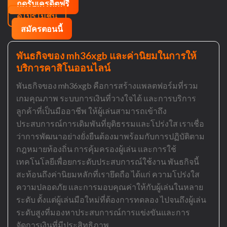
กดรับเครดิตฟรี
ดูโปรโมชั่น
สมัครตอนนี้
พันธกิจของ mh36xgb และค่านิยมในการให้
บริการคาสิโนออนไลน์
พันธกิจของ mh36xgb คือการสร้างแพลตฟอร์มที่รวม
เกมคุณภาพ ระบบการเงินที่วางใจได้ และการบริการ
ลูกค้าที่เป็นมืออาชีพ ให้ผู้เล่นสามารถเข้าถึง
ประสบการณ์การเดิมพันที่ยุติธรรมและโปร่งใส เราเชื่อ
ว่าการพัฒนาอย่างยั่งยืนต้องมาพร้อมกับการปฏิบัติตาม
กฎหมายท้องถิ่น การคุ้มครองผู้เล่น และการใช้
เทคโนโลยีเพื่อยกระดับประสบการณ์ใช้งาน พันธกิจนี้
สะท้อนถึงค่านิยมหลักที่เรายึดถือ ได้แก่ ความโปร่งใส
ความปลอดภัย และการมอบคุณค่าให้กับผู้เล่นในหลาย
ระดับ ตั้งแต่ผู้เล่นมือใหม่ที่ต้องการทดลอง ไปจนถึงผู้เล่น
ระดับสูงที่มองหาประสบการณ์การแข่งขันและการ
จัดการเงินที่มีประสิทธิภาพ