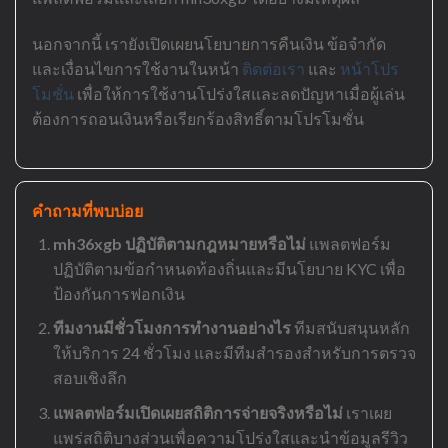
นอกจากนี้ เรายังเปิดเผยนโยบายการคืนเงิน ข้อจำกัด
และเงื่อนไขการใช้งานในหน้า
ติดต่อเรา
และ
หน้าโปร
โมชั่น
เพื่อให้การใช้งานโปร่งใสและลดปัญหาเมื่อผู้เล่น
ต้องการถอนเงินหรือเรียกร้องสิทธิ์ตามโปรโมชั่น
คำถามที่พบบ่อย
mh36xgb ปฏิบัติตามกฎหมายหรือไม่
แพลตฟอร์ม
ปฏิบัติตามข้อกำหนดท้องถิ่นและมีนโยบาย KYC เพื่อ
ป้องกันการฟอกเงิน
ทีมงานมีชั่วโมงการทำงานอย่างไร
ทีมสนับสนุนหลัก
ให้บริการ 24 ชั่วโมง และมีทีมสำรองสำหรับการตรวจ
สอบเชิงลึก
แพลตฟอร์มเปิดเผยสถิติการจ่ายจริงหรือไม่
เราเผย
แพร่สถิติบางส่วนเพื่อความโปร่งใสและนำข้อมูลรีวิว